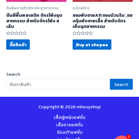
ตีนผีพลาสติกจักรพ้งอุตสาหรรม
อะไหล่จักร
ตีนผีพื้นพลาสติก จักรโพ้งอุต
ซองพับชายA11 ซองม้วนริม ,ซอ
สาหกรรม สำหรับจักรโพ้ง 4
งกุ้นพับชายเสื้อ สำหรับจักร
เส้น
เย็บอุตสาหกรรม
ให้
ให้
คะแนน
คะแนน
ซื้อสินค้า
ฺBuy at shopee
0
0
ตั้งแต่
ตั้งแต่
1-
1-
5
5
คะแนน
คะแนน
Search
Search
Copyright © 2026 mhouyshop
เสื้อผู้หญิงแฟชั่น
เสื้อชายแฟชั่น
ร้องเท้าแฟชั่น
2