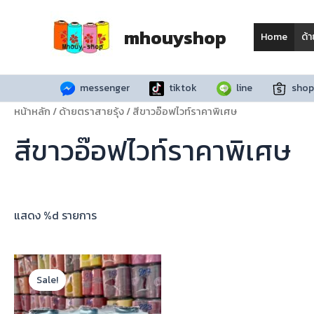
Skip
to
mhouyshop
Home
ด้
content
messenger
tiktok
line
shop
หน้าหลัก
/
ด้ายตราสายรุ้ง
/ สีขาวอ๊อฟไวท์ราคาพิเศษ
สีขาวอ๊อฟไวท์ราคาพิเศษ
แสดง %d รายการ
Sale!