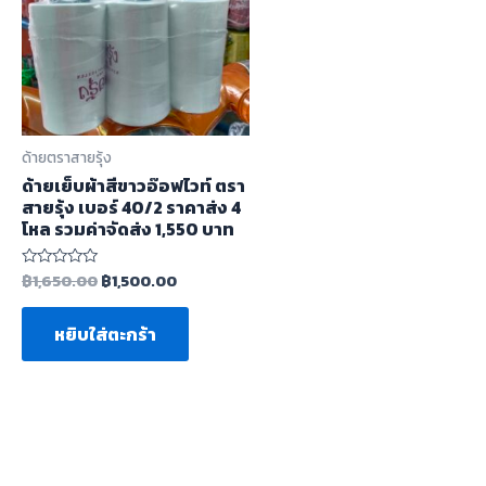
ด้ายตราสายรุ้ง
ด้ายเย็บผ้าสีขาวอ๊อฟไวท์ ตรา
สายรุ้ง เบอร์ 40/2 ราคาส่ง 4
โหล รวมค่าจัดส่ง 1,550 บาท
฿
1,650.00
฿
1,500.00
ให้
คะแนน
0
ตั้งแต่
หยิบใส่ตะกร้า
1-
5
คะแนน