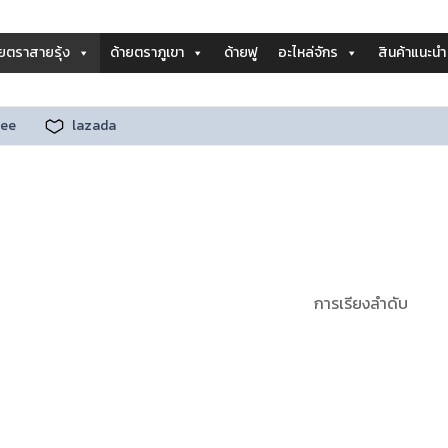
ายตราสายรุ้ง
ด้ายตราภูเขา
ด้ายฟู
อะไหล่จักร
สินค้าแนะนำ
ee
lazada