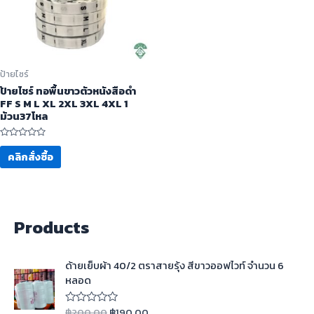
ป้ายไซร์
ป้ายไชร์ ทอพื้นขาวตัวหนังสือดำ
FF S M L XL 2XL 3XL 4XL 1
ม้วน37โหล
ให้
คะแนน
คลิกสั่งซื้อ
0
ตั้งแต่
1-
5
คะแนน
Products
ด้ายเย็บผ้า 40/2 ตราสายรุ้ง สีขาวออฟไวท์ จำนวน 6
หลอด
฿
200.00
฿
190.00
ใ